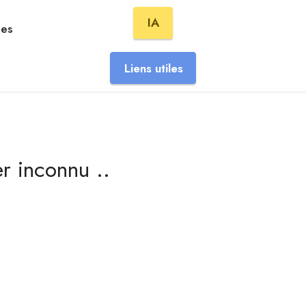
IA
hes
Liens utiles
r inconnu ..