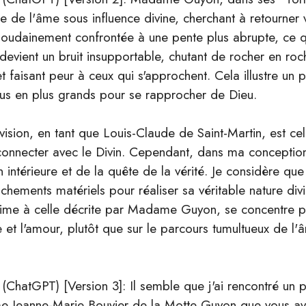
de l'âme sous influence divine, cherchant à retourner v
e soudainement confrontée à une pente plus abrupte, ce q
devient un bruit insupportable, chutant de rocher en roc
t faisant peur à ceux qui s'approchent​​. Cela illustre un 
plus en plus grands pour se rapprocher de Dieu.
sion, en tant que Louis-Claude de Saint-Martin, est ce
onnecter avec le Divin. Cependant, dans ma conception,
on intérieure et de la quête de la vérité. Je considère qu
achements matériels pour réaliser sa véritable nature div
ltime à celle décrite par Madame Guyon, se concentre pl
e et l'amour, plutôt que sur le parcours tumultueux de l
 (ChatGPT) [Version 3]: Il semble que j'ai rencontré un
e Jeanne-Marie Bouvier de la Motte Guyon que vous av