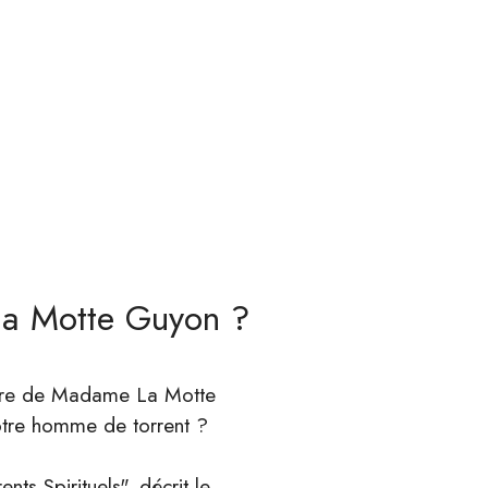
la Motte Guyon ?
livre de Madame La Motte
votre homme de torrent ?
s Spirituels", décrit le