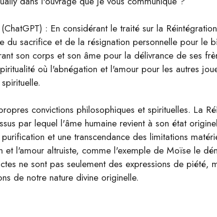
qually dans l'ouvrage que je vous communique ?
(ChatGPT) : En considérant le traité sur la Réintégratio
e du sacrifice et de la résignation personnelle pour le
rant son corps et son âme pour la délivrance de ses fr
iritualité où l'abnégation et l'amour pour les autres jou
pirituelle.
 propres convictions philosophiques et spirituelles. La R
us par lequel l'âme humaine revient à son état originel
 purification et une transcendance des limitations matéri
ion et l'amour altruiste, comme l'exemple de Moïse le dé
actes ne sont pas seulement des expressions de piété, 
s de notre nature divine originelle.