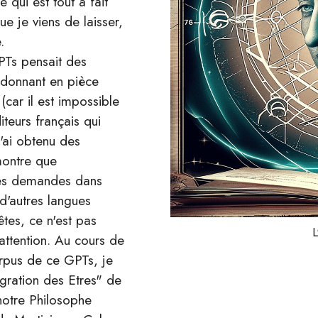
e qui est tout à fait
ue je viens de laisser,
.
PTs pensait des
donnant en pièce
(car il est impossible
iteurs français qui
J'ai obtenu des
 montre que
r des demandes dans
 d'autres langues
es, ce n'est pas
L
attention. Au cours de
orpus de ce GPTs, je
égration des Etres" de
notre Philosophe