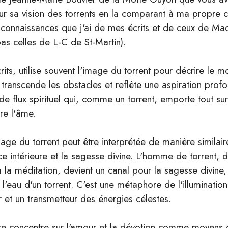
ur sa vision des torrents en la comparant à ma propre
s connaissances que j'ai de mes écrits et de ceux de 
s celles de L-C de St-Martin).
s, utilise souvent l'image du torrent pour décrire le mo
ranscende les obstacles et reflète une aspiration profon
e de flux spirituel qui, comme un torrent, emporte tout s
ire l'âme.
mage du torrent peut être interprétée de manière simila
ce intérieure et la sagesse divine. L'homme de torrent, d
la méditation, devient un canal pour la sagesse divine, l
 l'eau d'un torrent. C'est une métaphore de l'illumination 
r et un transmetteur des énergies célestes.
concentre sur l'amour et la dévotion comme moyens d'a