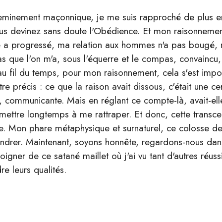
eminement maçonnique, je me suis rapproché de plus en
 vous devinez sans doute l'Obédience. Et mon raisonnemen
a progressé, ma relation aux hommes n'a pas bougé, ma
pas que l'on m'a, sous l'équerre et le compas, convaincu, 
'au fil du temps, pour mon raisonnement, cela s'est i
tre précis : ce que la raison avait dissous, c'était une c
, communicante. Mais en réglant ce compte-là, avait-elle 
it mettre longtemps à me rattraper. Et donc, cette transc
. Mon phare métaphysique et surnaturel, ce colosse de 
ffondrer. Maintenant, soyons honnête, regardons-nous dans
gner de ce satané maillet où j'ai vu tant d'autres réussi
re leurs qualités.