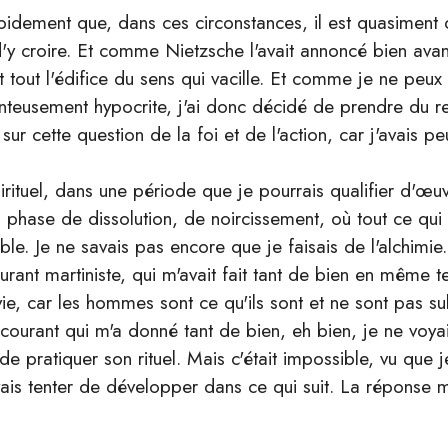
dement que, dans ces circonstances, il est quasiment 
d'y croire. Et comme Nietzsche l'avait annoncé bien ava
st tout l'édifice du sens qui vacille. Et comme je ne peux 
nteusement hypocrite, j'ai donc décidé de prendre du re
 sur cette question de la foi et de l'action, car j'avais p
pirituel, dans une période que je pourrais qualifier d'œuv
a phase de dissolution, de noircissement, où tout ce qui
ble. Je ne savais pas encore que je faisais de l'alchimi
ourant martiniste, qui m'avait fait tant de bien en même t
ie, car les hommes sont ce qu'ils sont et ne sont pas s
ce courant qui m'a donné tant de bien, eh bien, je ne voyai
de pratiquer son rituel. Mais c'était impossible, vu que j
ais tenter de développer dans ce qui suit. La réponse m'