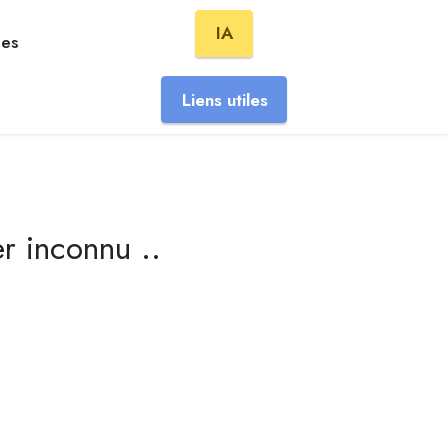
IA
hes
Liens utiles
r inconnu ..