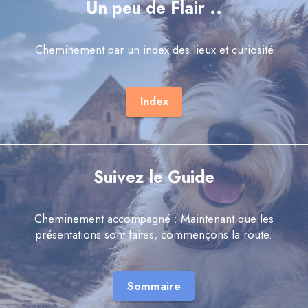
Un peu de Flair ..
Cheminement par un index des lieux et curiosité
Index
Suivez le Guide
Cheminement accompagné : Maintenant que les
présentations sont faites, commençons la route.
Sommaire